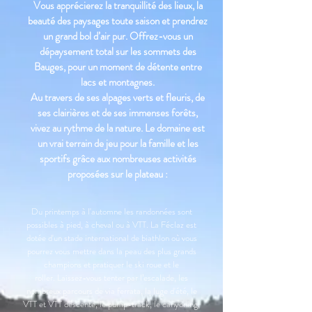
Vous apprécierez la tranquillité des lieux, la
beauté des paysages toute saison et prendrez
un grand bol d’air pur. Offrez-vous un
dépaysement total sur les sommets des
Bauges, pour un moment de détente entre
lacs et montagnes.
Au travers de ses alpages verts et fleuris, de
ses clairières et de ses immenses forêts,
vivez au rythme de la nature. Le domaine est
un vrai terrain de jeu pour la famille et les
sportifs grâce aux nombreuses activités
proposées sur le plateau :
Du printemps à l'automne les randonnées sont
possibles à pied, à cheval ou à VTT. L
a Féclaz est
dotée d'un stade international de biathlon où vous
pourrez vous mettre dans la peau des plus grands
champions et pratiquer le ski roue et le
roller.
Laissez-vous tenter par l’escalade, les
nombreux parcours de via ferrata,
la luge d'été,
le
VTT et VTT descente, le pump-track,
le canyoning,