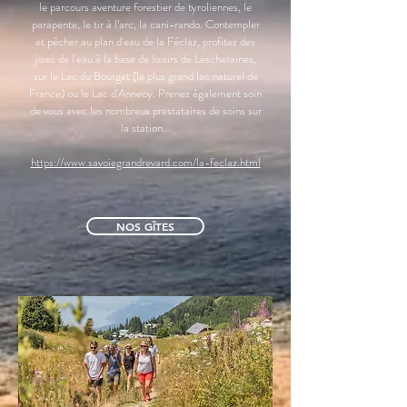
le parcours aventure forestier de tyroliennes, le
parapente, le tir à l’arc, la cani-rando. Contempler
et pêcher au plan d'eau de la Féclaz, profitez des
joies de l'eau à la base de loisirs de Lescheraines,
sur le Lac du Bourget (le plus grand lac naturel de
France) ou le Lac d'Annecy. P
renez également soin
de vous avec les nombreux prestataires de soins sur
la station...
https://www.savoiegrandrevard.com/la-feclaz.html
NOS GÎTES