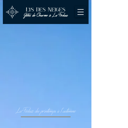
Lys Des Neiges
Gîtes de Charme à La Féclaz
La Féclaz du printemps à l'automne